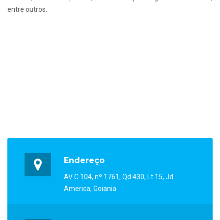
entre outros.
Endereço
AV C 104, nº 1761, Qd 430, Lt 15, Jd
America, Goiania